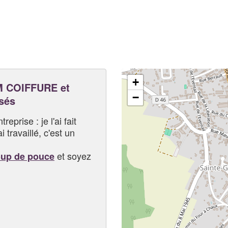
+
 COIFFURE et
−
sés
eprise : je l'ai fait
i travaillé, c'est un
et soyez
oup de pouce