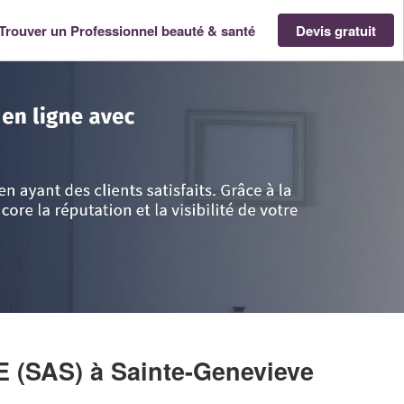
Trouver un Professionnel beauté & santé
Devis gratuit
die
>
Oise
>
Sainte-Genevieve
>
Entreprise M&M COIFFURE (SAS)
E (SAS)
à Sainte-Genevieve