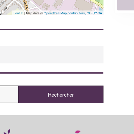
En savoir plus
Leaflet
| Map data ©
OpenStreetMap contributors,
CC-BY-SA