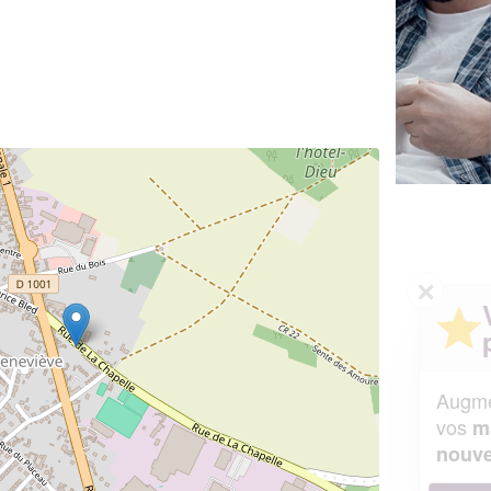
✕
Vous êtes un
professionnel ?
Augmentez votre
et
chiffre d'affaires
vos
tout en gagnant de
marges
!
nouveaux clients