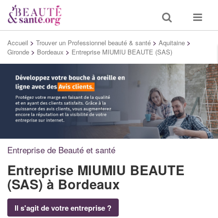
Toggle
Toggle
search
navigat
Accueil
>
Trouver un Professionnel beauté & santé
>
Aquitaine
>
Gironde
>
Bordeaux
>
Entreprise MIUMIU BEAUTE (SAS)
Entreprise de Beauté et santé
Entreprise MIUMIU BEAUTE
(SAS)
à Bordeaux
Il s'agit de votre entreprise ?