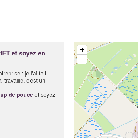
+
ET et soyez en
−
eprise : je l'ai fait
i travaillé, c'est un
et soyez
oup de pouce