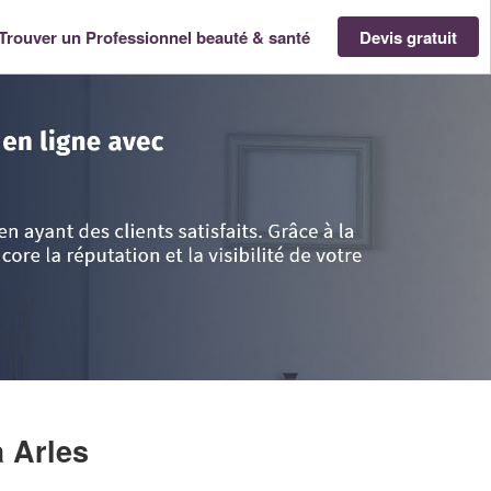
Trouver un Professionnel beauté & santé
Devis gratuit
- Provence Alpes Côte d'Azur
>
Bouches-du-Rhône
>
Arles
>
Entreprise MI
à Arles