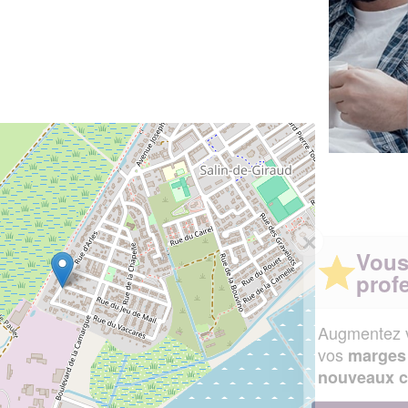
✕
Vous êtes un
professionnel ?
Augmentez votre
et
chiffre d'affaires
vos
tout en gagnant de
marges
!
nouveaux clients