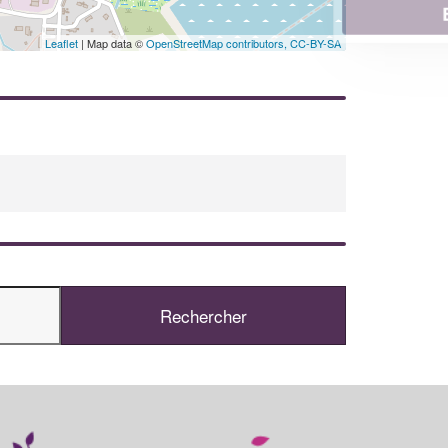
En savoir plus
Leaflet
| Map data ©
OpenStreetMap contributors,
CC-BY-SA