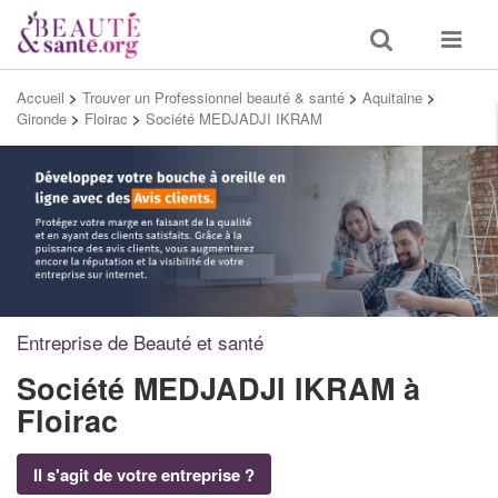
Toggle
Toggle
search
navigat
Accueil
>
Trouver un Professionnel beauté & santé
>
Aquitaine
>
Gironde
>
Floirac
>
Société MEDJADJI IKRAM
Entreprise de Beauté et santé
Société MEDJADJI IKRAM
à
Floirac
Il s'agit de votre entreprise ?