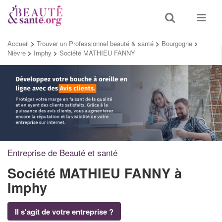
Toggle
Toggle
search
navigat
Accueil
>
Trouver un Professionnel beauté & santé
>
Bourgogne
>
Nièvre
>
Imphy
>
Société MATHIEU FANNY
Entreprise de Beauté et santé
Société MATHIEU FANNY
à
Imphy
Il s'agit de votre entreprise ?