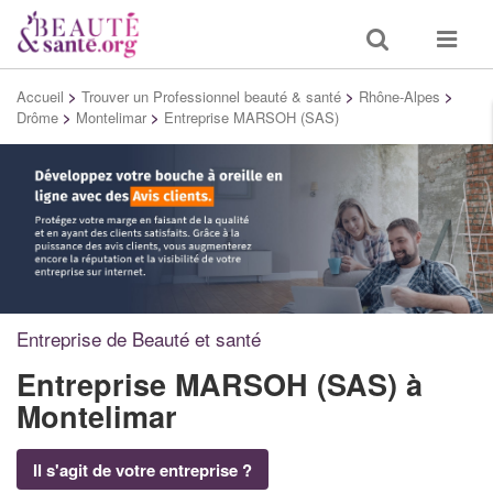
Toggle
Toggle
search
navigat
Accueil
>
Trouver un Professionnel beauté & santé
>
Rhône-Alpes
>
Drôme
>
Montelimar
>
Entreprise MARSOH (SAS)
Entreprise de Beauté et santé
Entreprise MARSOH (SAS)
à
Montelimar
Il s'agit de votre entreprise ?