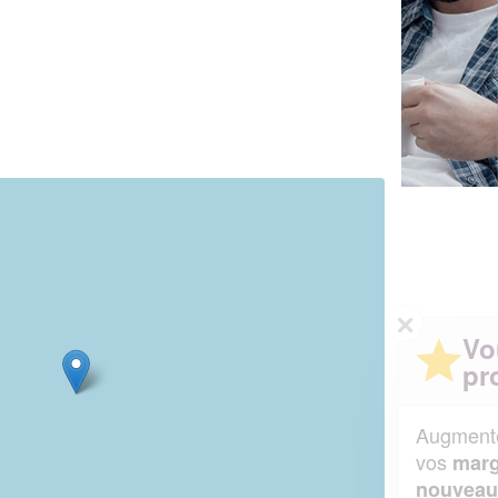
✕
Vous êtes un
professionnel ?
Augmentez votre
et
chiffre d'affaires
vos
tout en gagnant de
marges
!
nouveaux clients