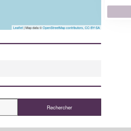
En savoir plus
Leaflet
| Map data ©
OpenStreetMap contributors,
CC-BY-SA