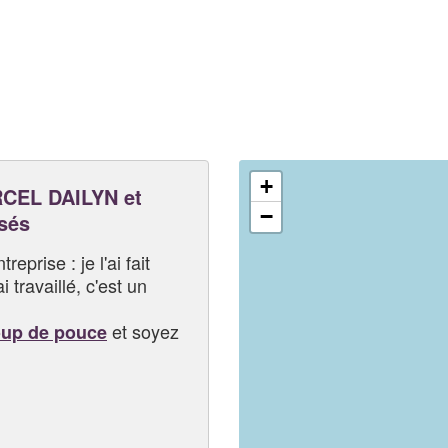
+
CEL DAILYN et
−
sés
eprise : je l'ai fait
i travaillé, c'est un
et soyez
oup de pouce