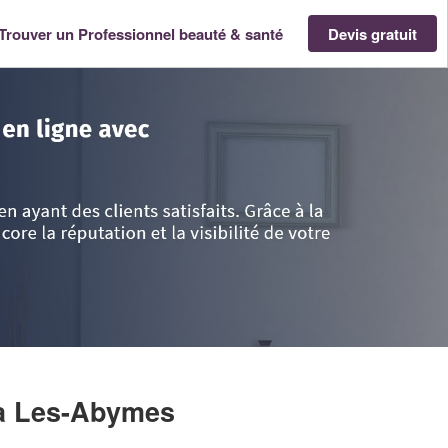
Trouver un Professionnel beauté & santé
Devis gratuit
TOM
>
Guadeloupe
>
Les-Abymes
>
Société MARCEL DAILYN
à Les-Abymes