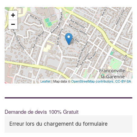
+
−
✕
Leaflet
| Map data ©
OpenStreetMap contributors,
CC-BY-SA
Demande de devis 100% Gratuit
Erreur lors du chargement du formulaire