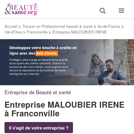
Toggle
Toggle
search
navigat
Accueil
>
Trouver un Professionnel beauté & santé
>
Ile-de-France
>
Val-d'Oise
>
Franconville
>
Entreprise MALOUBIER IRENE
Entreprise de Beauté et santé
Entreprise MALOUBIER IRENE
à Franconville
Il s'agit de votre entreprise ?