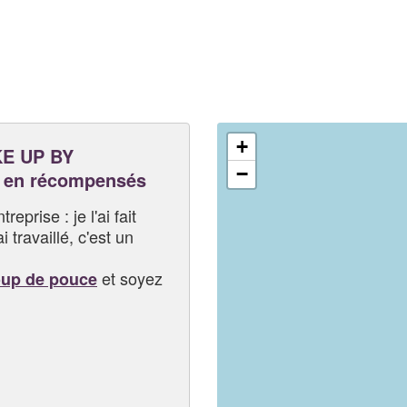
+
E UP BY
−
 en récompensés
eprise : je l'ai fait
i travaillé, c'est un
et soyez
oup de pouce