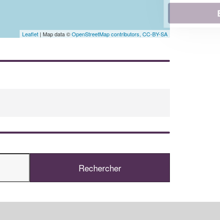
En savoir plus
Leaflet
| Map data ©
OpenStreetMap contributors,
CC-BY-SA