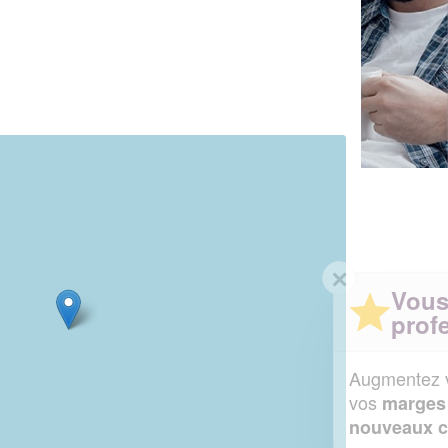
✕
Vous êtes un
professionnel ?
Augmentez votre
et
chiffre d'affaires
vos
tout en gagnant de
marges
!
nouveaux clients