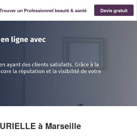
Trouver un Professionnel beauté & santé
Devis gratuit
- Provence Alpes Côte d'Azur
>
Bouches-du-Rhône
>
Marseille
>
Entrepri
MURIELLE
à Marseille