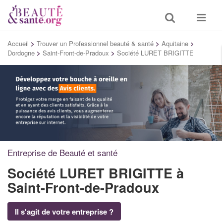
Toggle
Toggle
search
navigat
Accueil
>
Trouver un Professionnel beauté & santé
>
Aquitaine
>
Dordogne
>
Saint-Front-de-Pradoux
>
Société LURET BRIGITTE
Entreprise de Beauté et santé
Société LURET BRIGITTE
à
Saint-Front-de-Pradoux
Il s'agit de votre entreprise ?