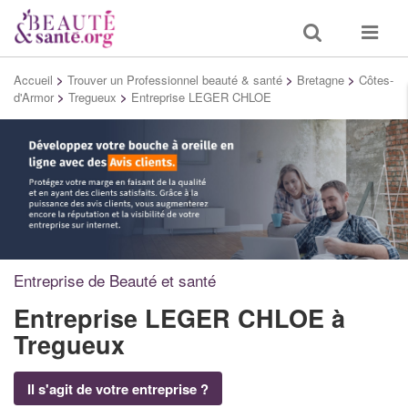
Toggle
Toggle
search
navigat
Accueil
>
Trouver un Professionnel beauté & santé
>
Bretagne
>
Côtes-
d'Armor
>
Tregueux
>
Entreprise LEGER CHLOE
Entreprise de Beauté et santé
Entreprise LEGER CHLOE
à
Tregueux
Il s'agit de votre entreprise ?