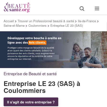
Toggle
Toggle
search
navigat
Accueil
>
Trouver un Professionnel beauté & santé
>
Ile-de-France
>
Seine-et-Marne
>
Coulommiers
>
Entreprise LE 23 (SAS)
Entreprise de Beauté et santé
Entreprise LE 23 (SAS)
à
Coulommiers
Il s'agit de votre entreprise ?