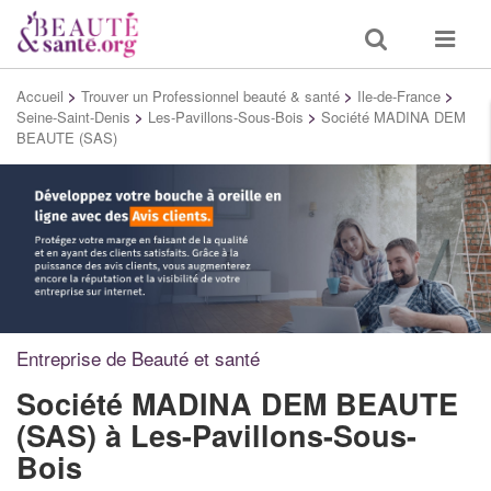
Toggle
Toggle
search
navigat
Accueil
>
Trouver un Professionnel beauté & santé
>
Ile-de-France
>
Seine-Saint-Denis
>
Les-Pavillons-Sous-Bois
>
Société MADINA DEM
BEAUTE (SAS)
Entreprise de Beauté et santé
Société MADINA DEM BEAUTE
(SAS)
à Les-Pavillons-Sous-
Bois