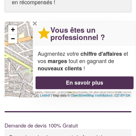
en récompensés !
✕
Vous êtes un
+
professionnel ?
−
Augmentez votre
et
chiffre d'affaires
vos
tout en gagnant de
marges
!
nouveaux clients
En savoir plus
Leaflet
| Map data ©
OpenStreetMap contributors,
CC-BY-SA
Demande de devis 100% Gratuit