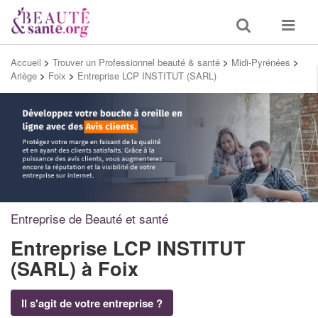
Toggle
Toggle
search
navigat
Accueil
>
Trouver un Professionnel beauté & santé
>
Midi-Pyrénées
>
Ariège
>
Foix
>
Entreprise LCP INSTITUT (SARL)
Entreprise de Beauté et santé
Entreprise LCP INSTITUT
(SARL)
à Foix
Il s'agit de votre entreprise ?