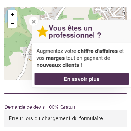
+
✕
−
Vous êtes un
professionnel ?
Augmentez votre
et
chiffre d'affaires
vos
tout en gagnant de
marges
!
nouveaux clients
En savoir plus
Leaflet
| Map data ©
OpenStreetMap contributors,
CC-BY-SA
Demande de devis 100% Gratuit
Erreur lors du chargement du formulaire