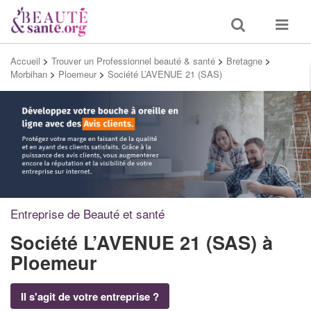
Toggle
Toggle
search
navigat
Accueil
>
Trouver un Professionnel beauté & santé
>
Bretagne
>
Morbihan
>
Ploemeur
>
Société L’AVENUE 21 (SAS)
Entreprise de Beauté et santé
Société L’AVENUE 21 (SAS)
à
Ploemeur
Il s'agit de votre entreprise ?