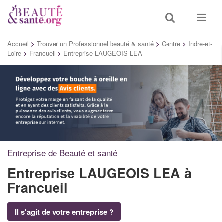
Toggle
Toggle
search
navigat
Accueil
>
Trouver un Professionnel beauté & santé
>
Centre
>
Indre-et-
Loire
>
Francueil
>
Entreprise LAUGEOIS LEA
Entreprise de Beauté et santé
Entreprise LAUGEOIS LEA
à
Francueil
Il s'agit de votre entreprise ?