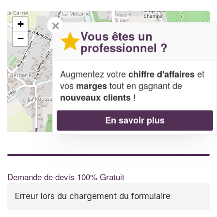
✕
+
Vous êtes un
−
professionnel ?
Augmentez votre
et
chiffre d'affaires
vos
tout en gagnant de
marges
!
nouveaux clients
En savoir plus
Leaflet
| Map data ©
OpenStreetMap contributors,
CC-BY-SA
Demande de devis 100% Gratuit
Erreur lors du chargement du formulaire