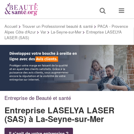
Toggle
Toggle
search
navigat
Accueil
>
Trouver un Professionnel beauté & santé
>
PACA - Provence
Alpes Côte d'Azur
>
Var
>
La-Seyne-sur-Mer
>
Entreprise LASELYA
LASER (SAS)
Entreprise de Beauté et santé
Entreprise LASELYA LASER
(SAS)
à La-Seyne-sur-Mer
Il s'agit de votre entreprise ?