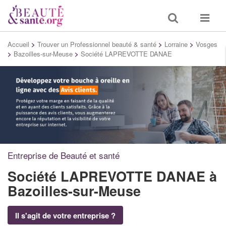
Toggle
Toggle
search
navigat
Accueil
>
Trouver un Professionnel beauté & santé
>
Lorraine
>
Vosges
>
Bazoilles-sur-Meuse
>
Société LAPREVOTTE DANAE
Entreprise de Beauté et santé
Société LAPREVOTTE DANAE
à
Bazoilles-sur-Meuse
Il s'agit de votre entreprise ?