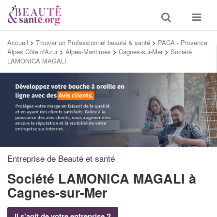
Toggle
Toggle
search
navigat
Accueil
>
Trouver un Professionnel beauté & santé
>
PACA - Provence
Alpes Côte d'Azur
>
Alpes-Maritimes
>
Cagnes-sur-Mer
>
Société
LAMONICA MAGALI
Entreprise de Beauté et santé
Société LAMONICA MAGALI
à
Cagnes-sur-Mer
Il s'agit de votre entreprise ?