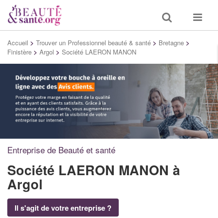
Toggle
Toggle
search
navigat
Accueil
>
Trouver un Professionnel beauté & santé
>
Bretagne
>
Finistère
>
Argol
>
Société LAERON MANON
Entreprise de Beauté et santé
Société LAERON MANON
à
Argol
Il s'agit de votre entreprise ?