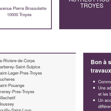
TROYES
venue Pierre Brossolette
10000 Troyes
a-Riviere-de-Corps
Bon à s
arberey-Saint-Sulpice
travau
aint-Leger-Pres-Troyes
ucheres
Commen
aint-Pouange
Une ad
reney-Pres-Troyes
et les
illechetif
Un acc
oussey
différ
ouilly-Saint-Loup