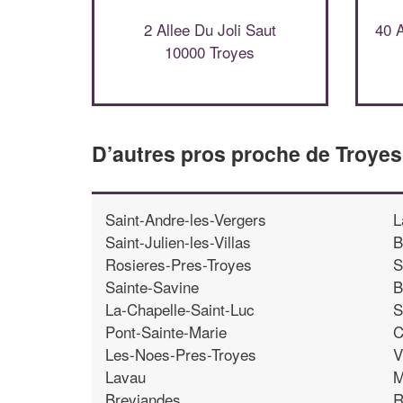
2 Allee Du Joli Saut
40 A
10000 Troyes
D’autres pros proche de Troyes
Saint-Andre-les-Vergers
L
Saint-Julien-les-Villas
B
Rosieres-Pres-Troyes
S
Sainte-Savine
B
La-Chapelle-Saint-Luc
S
Pont-Sainte-Marie
C
Les-Noes-Pres-Troyes
V
Lavau
M
Breviandes
R