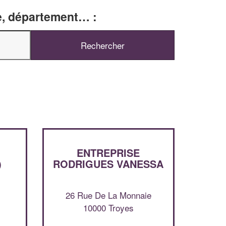
le, département… :
ENTREPRISE
)
RODRIGUES VANESSA
✕
Vous êtes un
26 Rue De La Monnaie
professionnel ?
10000 Troyes