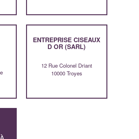
Augmentez votre
et
chiffre d'affaires
vos
tout en gagnant de
marges
!
nouveaux clients
En savoir plus
ENTREPRISE CISEAUX
D OR (SARL)
12 Rue Colonel Driant
ne
10000 Troyes
 À