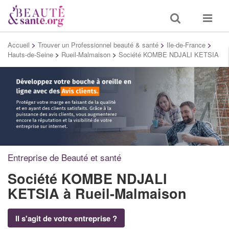
Toggle
Toggle
search
navigat
Accueil
>
Trouver un Professionnel beauté & santé
>
Ile-de-France
>
Hauts-de-Seine
>
Rueil-Malmaison
>
Société KOMBE NDJALI KETSIA
Entreprise de Beauté et santé
Société KOMBE NDJALI
KETSIA
à Rueil-Malmaison
Il s'agit de votre entreprise ?