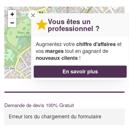
✕
+
Vous êtes un
−
professionnel ?
Augmentez votre
et
chiffre d'affaires
vos
tout en gagnant de
marges
!
nouveaux clients
En savoir plus
Leaflet
| Map data ©
OpenStreetMap contributors,
CC-BY-SA
Demande de devis 100% Gratuit
Erreur lors du chargement du formulaire