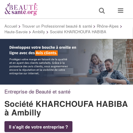
Toggle
Toggle
search
navigat
Accueil
>
Trouver un Professionnel beauté & santé
>
Rhône-Alpes
>
Haute-Savoie
>
Ambilly
>
Société KHARCHOUFA HABIBA
Entreprise de Beauté et santé
Société KHARCHOUFA HABIBA
à Ambilly
Il s'agit de votre entreprise ?