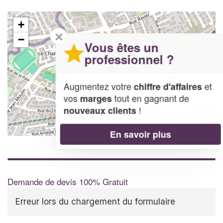
+
✕
−
Vous êtes un
professionnel ?
Augmentez votre
et
chiffre d'affaires
vos
tout en gagnant de
marges
!
nouveaux clients
En savoir plus
Leaflet
| Map data ©
OpenStreetMap contributors,
CC-BY-SA
Demande de devis 100% Gratuit
Erreur lors du chargement du formulaire