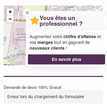
✕
+
Vous êtes un
−
professionnel ?
Augmentez votre
et
chiffre d'affaires
vos
tout en gagnant de
marges
!
nouveaux clients
En savoir plus
Leaflet
| Map data ©
OpenStreetMap contributors,
CC-BY-SA
Demande de devis 100% Gratuit
Erreur lors du chargement du formulaire