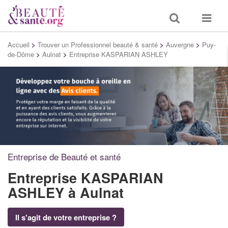
Toggle
Toggle
search
navigat
Accueil
>
Trouver un Professionnel beauté & santé
>
Auvergne
>
Puy-
de-Dôme
>
Aulnat
>
Entreprise KASPARIAN ASHLEY
Entreprise de Beauté et santé
Entreprise KASPARIAN
ASHLEY
à Aulnat
Il s'agit de votre entreprise ?