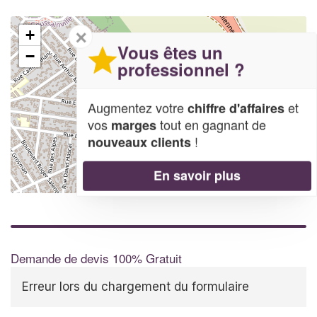
✕
+
Vous êtes un
−
professionnel ?
Augmentez votre
et
chiffre d'affaires
vos
tout en gagnant de
marges
!
nouveaux clients
En savoir plus
Leaflet
| Map data ©
OpenStreetMap contributors,
CC-BY-SA
Demande de devis 100% Gratuit
Erreur lors du chargement du formulaire