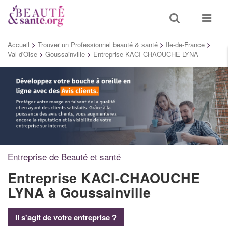
Toggle
Toggle
search
navigat
Accueil
>
Trouver un Professionnel beauté & santé
>
Ile-de-France
>
Val-d'Oise
>
Goussainville
>
Entreprise KACI-CHAOUCHE LYNA
Entreprise de Beauté et santé
Entreprise KACI-CHAOUCHE
LYNA
à Goussainville
Il s'agit de votre entreprise ?