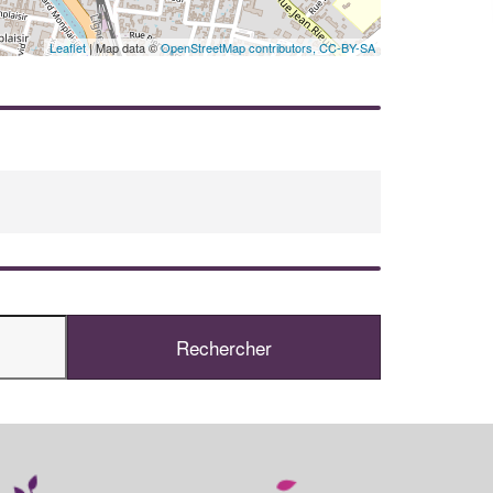
En savoir plus
Leaflet
| Map data ©
OpenStreetMap contributors,
CC-BY-SA