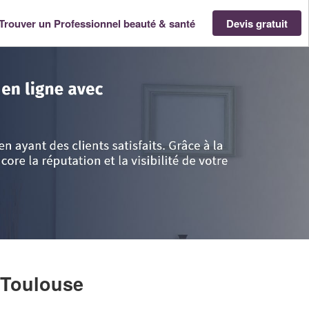
Trouver un Professionnel beauté & santé
Devis gratuit
Pyrénées
>
Haute-Garonne
>
Toulouse
>
Société JUNCA MAXIME
 Toulouse