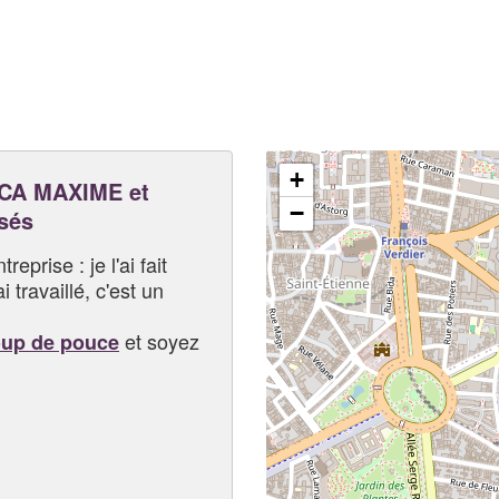
+
CA MAXIME et
−
sés
eprise : je l'ai fait
i travaillé, c'est un
et soyez
oup de pouce