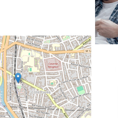
✕
Vous êtes un
professionnel ?
Augmentez votre
et
chiffre d'affaires
vos
tout en gagnant de
marges
!
nouveaux clients