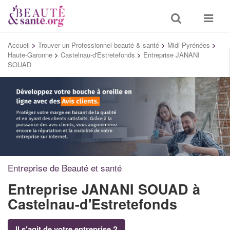
Toggle
Toggle
search
navigat
Accueil
>
Trouver un Professionnel beauté & santé
>
Midi-Pyrénées
>
Haute-Garonne
>
Castelnau-d'Estretefonds
>
Entreprise JANANI
SOUAD
Entreprise de Beauté et santé
Entreprise JANANI SOUAD
à
Castelnau-d'Estretefonds
Il s'agit de votre entreprise ?