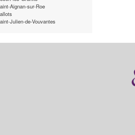
aint-Aignan-sur-Roe
allots
aint-Julien-de-Vouvantes