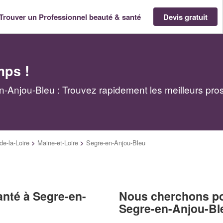
Trouver un Professionnel beauté & santé
Devis gratuit
mps !
-Anjou-Bleu : Trouvez rapidement les meilleurs pro
de-la-Loire
>
Maine-et-Loire
>
Segre-en-Anjou-Bleu
anté à Segre-en-
Nous cherchons pou
Segre-en-Anjou-Bl