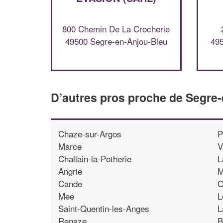
800 Chemin De La Crocherie
49500 Segre-en-Anjou-Bleu
495
D’autres pros proche de Segre
Chaze-sur-Argos
P
Marce
V
Challain-la-Potherie
L
Angrie
M
Cande
O
Mee
L
Saint-Quentin-les-Anges
L
Renaze
B