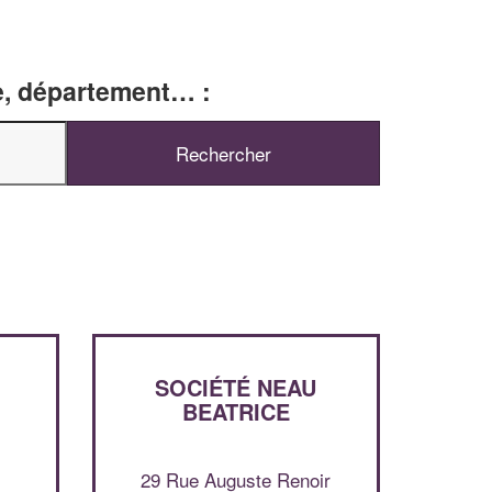
le, département… :
SOCIÉTÉ NEAU
✕
BEATRICE
Vous êtes un
professionnel ?
29 Rue Auguste Renoir