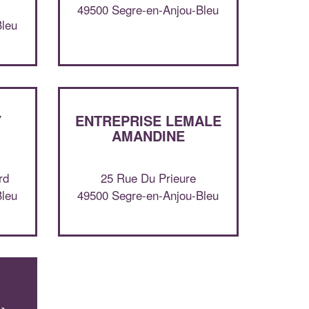
49500 Segre-en-Anjou-Bleu
Augmentez votre
e
chiffre d'affaires
Bleu
vos
tout en gagnant de
marges
!
nouveaux clients
En savoir plus
Y
ENTREPRISE LEMALE
AMANDINE
rd
25 Rue Du Prieure
Bleu
49500 Segre-en-Anjou-Bleu