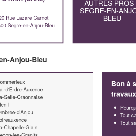
AUTRES PROS
SEGRE-EN-ANJ
BLEU
20 Rue Lazare Carnot
00 Segre-en-Anjou-Bleu
-en-Anjou-Bleu
ommerieux
Bon à s
al-d'Erdre-Auxence
travau
a-Selle-Craonnaise
enil
Pourquo
mbree-d'Anjou
Tout sa
oireauxence
Tout s
a-Chapelle-Glain
econ-les-Granits