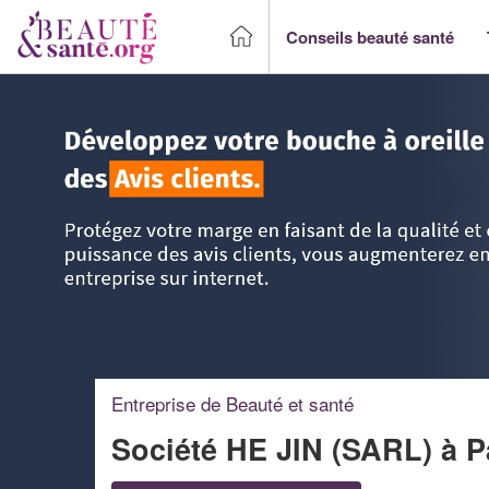
Conseils beauté santé
Accueil
>
Trouver un Professionnel beauté & santé
>
Ile-d
Entreprise de Beauté et santé
Société HE JIN (SARL)
à P