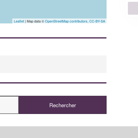
En savoir plus
Leaflet
| Map data ©
OpenStreetMap contributors,
CC-BY-SA