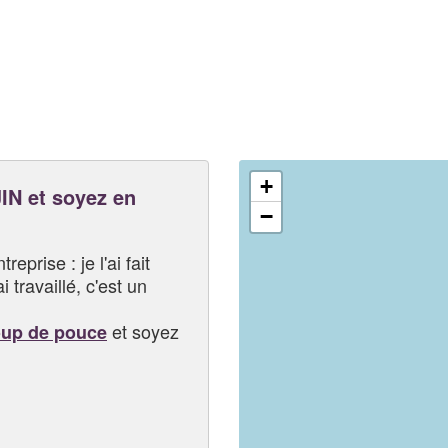
+
N et soyez en
−
eprise : je l'ai fait
i travaillé, c'est un
et soyez
oup de pouce