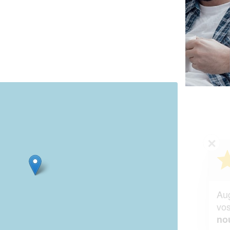
✕
Vous êtes un
professionnel ?
Augmentez votre
et
chiffre d'affaires
vos
tout en gagnant de
marges
!
nouveaux clients