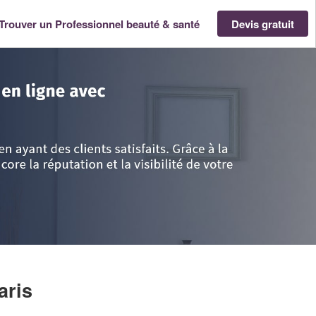
Trouver un Professionnel beauté & santé
Devis gratuit
e-France
>
Paris
>
Paris
>
Société HE JIN (SARL)
aris