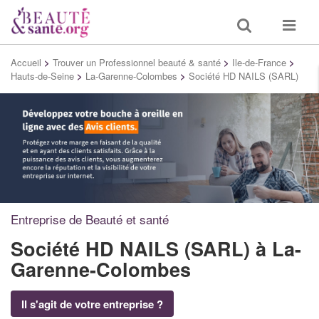
Toggle
Toggle
search
navigat
Accueil
>
Trouver un Professionnel beauté & santé
>
Ile-de-France
>
Hauts-de-Seine
>
La-Garenne-Colombes
>
Société HD NAILS (SARL)
Entreprise de Beauté et santé
Société HD NAILS (SARL)
à La-
Garenne-Colombes
Il s'agit de votre entreprise ?