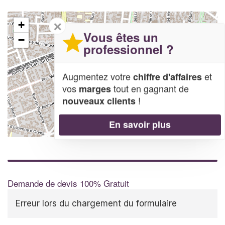
✕
+
Vous êtes un
−
professionnel ?
Augmentez votre
et
chiffre d'affaires
vos
tout en gagnant de
marges
!
nouveaux clients
En savoir plus
Leaflet
| Map data ©
OpenStreetMap contributors,
CC-BY-SA
Demande de devis 100% Gratuit
Erreur lors du chargement du formulaire