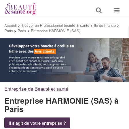
Toggle
Toggle
search
navigat
Accueil
>
Trouver un Professionnel beauté & santé
>
Ile-de-France
>
Paris
>
Paris
>
Entreprise HARMONIE (SAS)
Entreprise de Beauté et santé
Entreprise HARMONIE (SAS)
à
Paris
Il s'agit de votre entreprise ?