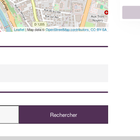
En savoir plus
Leaflet
| Map data ©
OpenStreetMap contributors,
CC-BY-SA