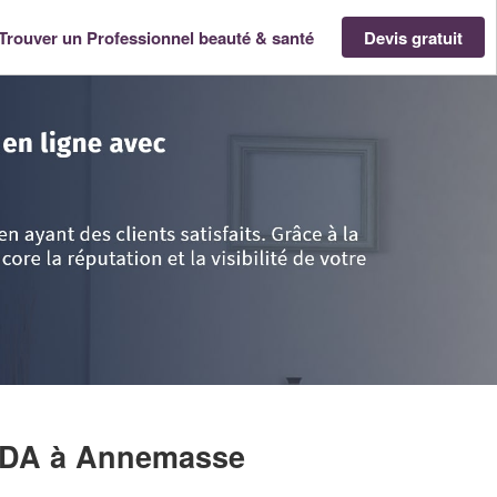
Trouver un Professionnel beauté & santé
Devis gratuit
-Alpes
>
Haute-Savoie
>
Annemasse
>
Entreprise HALIMI SARANDA
NDA
à Annemasse