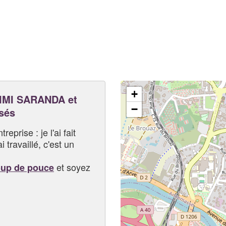
+
IMI SARANDA et
−
sés
eprise : je l'ai fait
i travaillé, c'est un
et soyez
oup de pouce