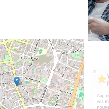
✕
Vous êtes un
professionnel ?
Augmentez votre
et
chiffre d'affaires
vos
tout en gagnant de
marges
!
nouveaux clients