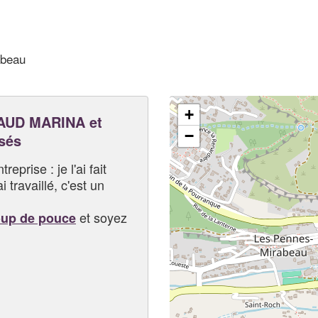
abeau
+
AUD MARINA et
−
sés
eprise : je l'ai fait
i travaillé, c'est un
et soyez
oup de pouce