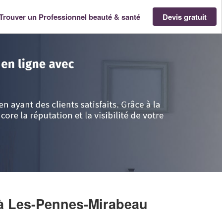
Trouver un Professionnel beauté & santé
Devis gratuit
- Provence Alpes Côte d'Azur
>
Bouches-du-Rhône
>
Les-Pennes-Mirabeau
à Les-Pennes-Mirabeau