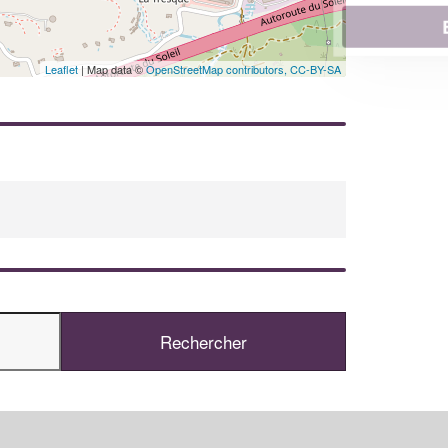
En savoir plus
Leaflet
| Map data ©
OpenStreetMap contributors,
CC-BY-SA