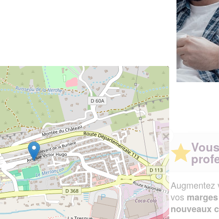
✕
Vous êtes un
professionnel ?
Augmentez votre
et
chiffre d'affaires
vos
tout en gagnant de
marges
!
nouveaux clients