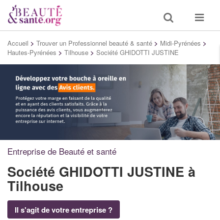
Toggle
Toggle
search
navigat
Accueil
>
Trouver un Professionnel beauté & santé
>
Midi-Pyrénées
>
Hautes-Pyrénées
>
Tilhouse
>
Société GHIDOTTI JUSTINE
Entreprise de Beauté et santé
Société GHIDOTTI JUSTINE
à
Tilhouse
Il s'agit de votre entreprise ?