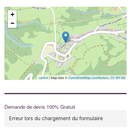
+
−
✕
Leaflet
| Map data ©
OpenStreetMap contributors,
CC-BY-SA
Demande de devis 100% Gratuit
Erreur lors du chargement du formulaire