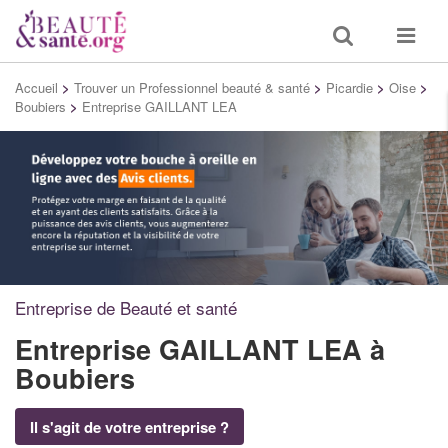
Toggle
Toggle
search
navigat
Accueil
>
Trouver un Professionnel beauté & santé
>
Picardie
>
Oise
>
Boubiers
>
Entreprise GAILLANT LEA
Entreprise de Beauté et santé
Entreprise GAILLANT LEA
à
Boubiers
Il s'agit de votre entreprise ?