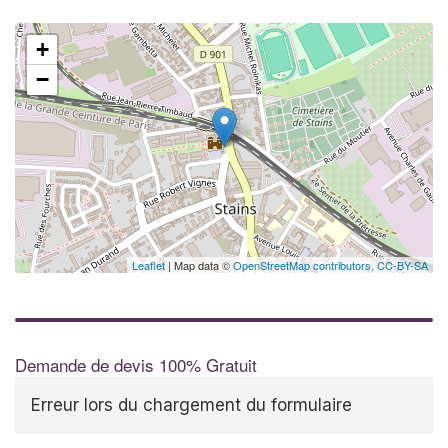
+
−
✕
Augme
vos
m
nouve
Leaflet
| Map data ©
OpenStreetMap contributors,
CC-BY-SA
Demande de devis 100% Gratuit
Erreur lors du chargement du formulaire