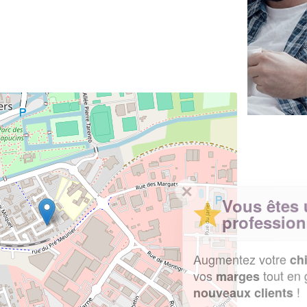
✕
Vous êtes un
professionnel ?
Augmentez votre
et
chiffre d'affaires
vos
tout en gagnant de
marges
!
nouveaux clients