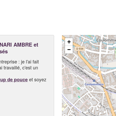
+
NARI AMBRE et
−
sés
eprise : je l'ai fait
i travaillé, c'est un
et soyez
oup de pouce