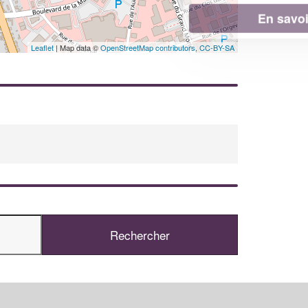
En savoir plus
Leaflet
| Map data ©
OpenStreetMap contributors,
CC-BY-SA