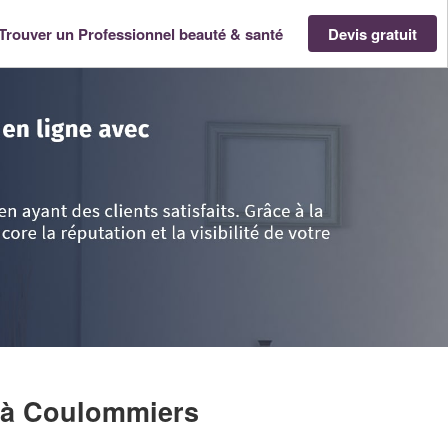
Trouver un Professionnel beauté & santé
Devis gratuit
e-France
>
Seine-et-Marne
>
Coulommiers
>
Société FURNARI AMBRE
à Coulommiers