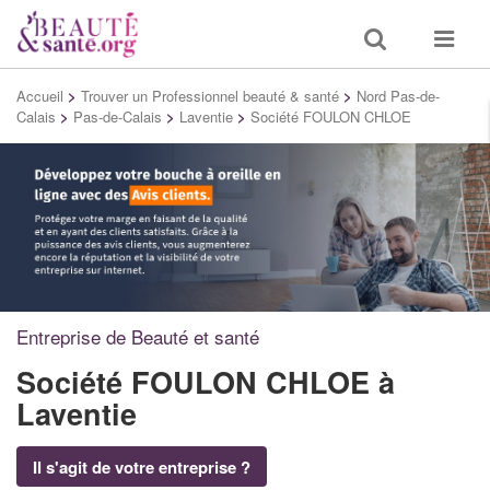
Toggle
Toggle
search
navigat
Accueil
>
Trouver un Professionnel beauté & santé
>
Nord Pas-de-
Calais
>
Pas-de-Calais
>
Laventie
>
Société FOULON CHLOE
Entreprise de Beauté et santé
Société FOULON CHLOE
à
Laventie
Il s'agit de votre entreprise ?