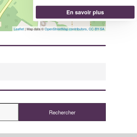
En savoir plus
Leaflet
| Map data ©
OpenStreetMap contributors,
CC-BY-SA