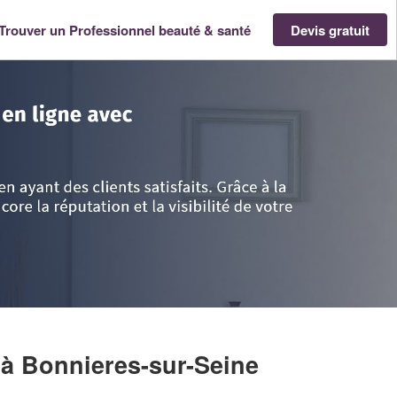
Trouver un Professionnel beauté & santé
Devis gratuit
e-France
>
Yvelines
>
Bonnieres-sur-Seine
>
Société FERREIRA CINDY
Y
à Bonnieres-sur-Seine