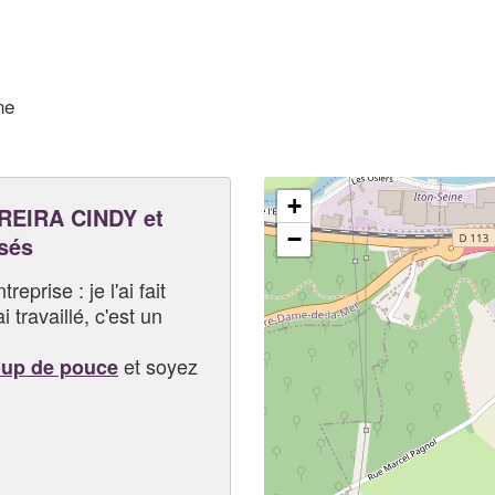
ne
+
EIRA CINDY et
−
sés
eprise : je l'ai fait
i travaillé, c'est un
et soyez
oup de pouce