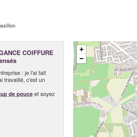
ssillon
+
GANCE COIFFURE
−
pensés
eprise : je l'ai fait
i travaillé, c'est un
et soyez
oup de pouce