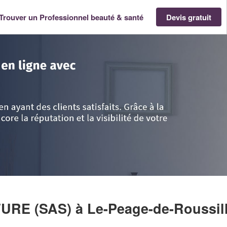
Trouver un Professionnel beauté & santé
Devis gratuit
-Alpes
>
Isère
>
Le-Peage-de-Roussillon
>
Société ELEGANCE COIFFURE 
FURE (SAS)
à Le-Peage-de-Roussil