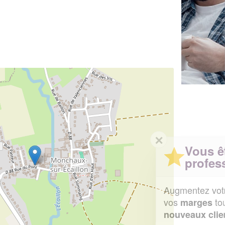
✕
Vous êtes un
professionnel ?
Augmentez votre
et
chiffre d'affaires
vos
tout en gagnant de
marges
!
nouveaux clients