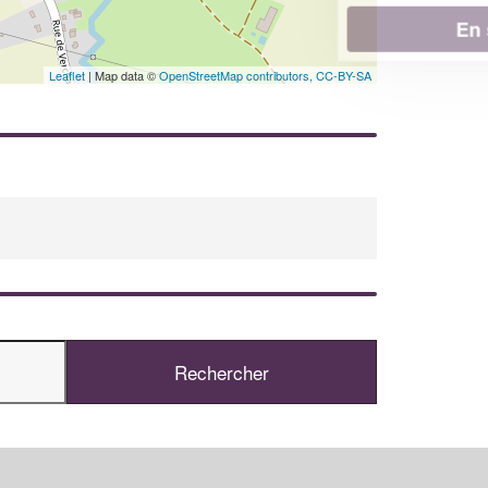
En savoir plus
Leaflet
| Map data ©
OpenStreetMap contributors,
CC-BY-SA