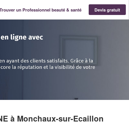
Trouver un Professionnel beauté & santé
Devis gratuit
Pas-de-Calais
>
Nord
>
Monchaux-sur-Ecaillon
>
Entreprise DUPRIEZ CELIN
INE
à Monchaux-sur-Ecaillon