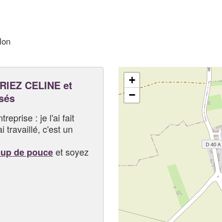
lon
+
IEZ CELINE et
−
sés
eprise : je l'ai fait
i travaillé, c'est un
et soyez
oup de pouce