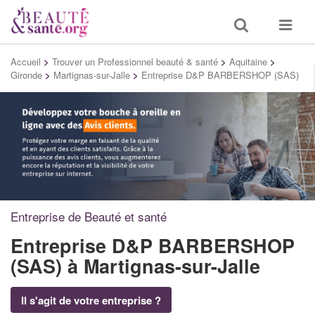
Toggle
Toggle
search
navigat
Accueil
>
Trouver un Professionnel beauté & santé
>
Aquitaine
>
Gironde
>
Martignas-sur-Jalle
>
Entreprise D&P BARBERSHOP (SAS)
Entreprise de Beauté et santé
Entreprise D&P BARBERSHOP
(SAS)
à Martignas-sur-Jalle
Il s'agit de votre entreprise ?