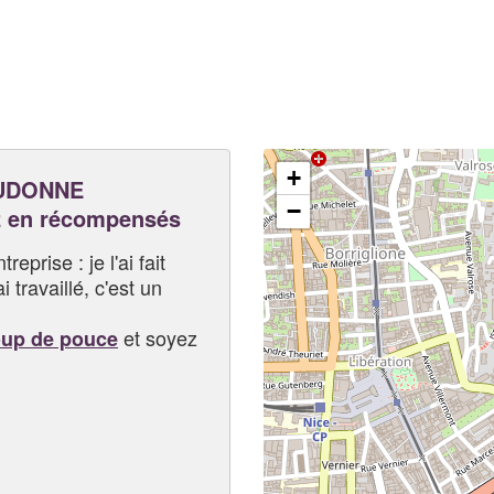
+
EUDONNE
−
 en récompensés
eprise : je l'ai fait
i travaillé, c'est un
et soyez
oup de pouce