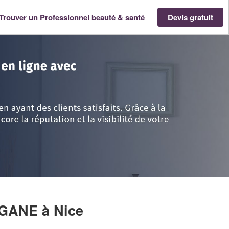
Trouver un Professionnel beauté & santé
Devis gratuit
- Provence Alpes Côte d'Azur
>
Alpes-Maritimes
>
Nice
>
Société DIEUD
RGANE
à Nice