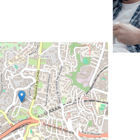
✕
Vous êtes un
professionnel ?
Augmentez votre
et
chiffre d'affaires
vos
tout en gagnant de
marges
!
nouveaux clients