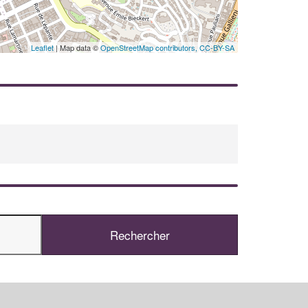
En savoir plus
Leaflet
| Map data ©
OpenStreetMap contributors,
CC-BY-SA