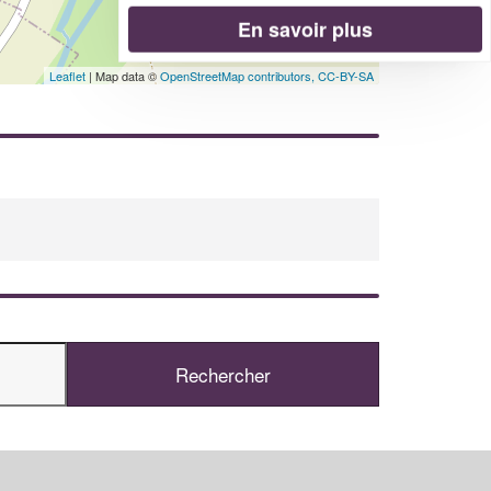
En savoir plus
Leaflet
| Map data ©
OpenStreetMap contributors,
CC-BY-SA