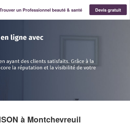
Trouver un Professionnel beauté & santé
Devis gratuit
die
>
Oise
>
Montchevreuil
>
Entreprise DESCAMPS ALISON
LISON
à Montchevreuil