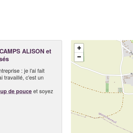
+
CAMPS ALISON et
−
sés
eprise : je l'ai fait
i travaillé, c'est un
et soyez
oup de pouce