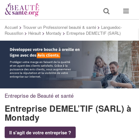
Toggle
Toggle
search
navigat
Accueil
>
Trouver un Professionnel beauté & santé
>
Languedoc-
Roussillon
>
Hérault
>
Montady
>
Entreprise DEMEL’TIF (SARL)
Entreprise de Beauté et santé
Entreprise DEMEL’TIF (SARL)
à
Montady
Il s'agit de votre entreprise ?