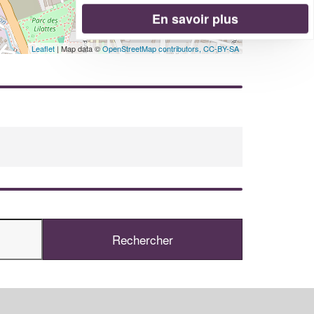
En savoir plus
Leaflet
| Map data ©
OpenStreetMap contributors,
CC-BY-SA