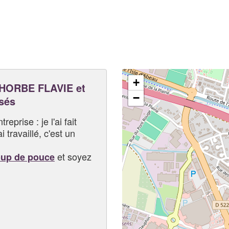
+
HORBE FLAVIE et
−
sés
eprise : je l'ai fait
i travaillé, c'est un
et soyez
oup de pouce