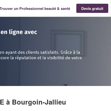
Trouver un Professionnel beauté & santé
Devis gratuit
-Alpes
>
Isère
>
Bourgoin-Jallieu
>
Société DELHORBE FLAVIE
IE
à Bourgoin-Jallieu