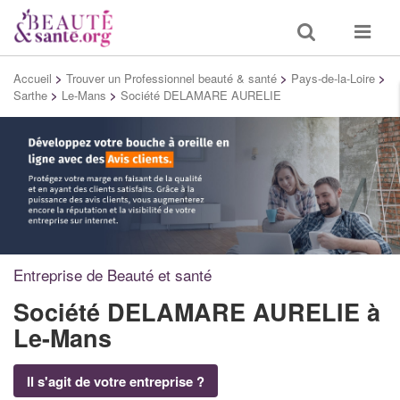
Toggle
Toggle
search
navigat
Accueil
>
Trouver un Professionnel beauté & santé
>
Pays-de-la-Loire
>
Sarthe
>
Le-Mans
>
Société DELAMARE AURELIE
Entreprise de Beauté et santé
Société DELAMARE AURELIE
à
Le-Mans
Il s'agit de votre entreprise ?