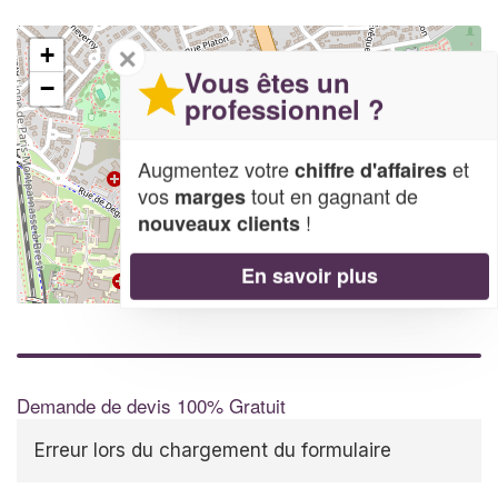
✕
+
Vous êtes un
−
professionnel ?
Augmentez votre
et
chiffre d'affaires
vos
tout en gagnant de
marges
!
nouveaux clients
En savoir plus
Leaflet
| Map data ©
OpenStreetMap contributors,
CC-BY-SA
Demande de devis 100% Gratuit
Erreur lors du chargement du formulaire