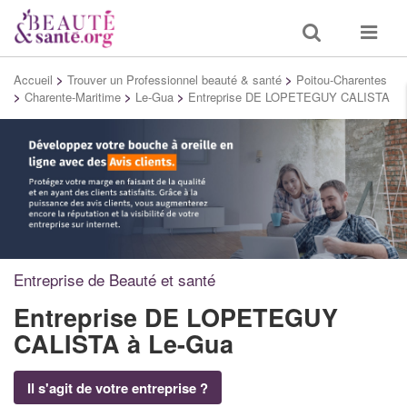
Toggle
Toggle
search
navigat
Accueil
>
Trouver un Professionnel beauté & santé
>
Poitou-Charentes
>
Charente-Maritime
>
Le-Gua
>
Entreprise DE LOPETEGUY CALISTA
Entreprise de Beauté et santé
Entreprise DE LOPETEGUY
CALISTA
à Le-Gua
Il s'agit de votre entreprise ?