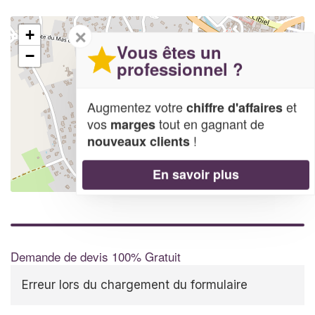
✕
+
Vous êtes un
−
professionnel ?
Augmentez votre
et
chiffre d'affaires
vos
tout en gagnant de
marges
!
nouveaux clients
En savoir plus
Leaflet
| Map data ©
OpenStreetMap contributors,
CC-BY-SA
Demande de devis 100% Gratuit
Erreur lors du chargement du formulaire