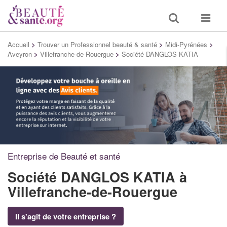
Toggle
Toggle
search
navigat
Accueil
>
Trouver un Professionnel beauté & santé
>
Midi-Pyrénées
>
Aveyron
>
Villefranche-de-Rouergue
>
Société DANGLOS KATIA
Entreprise de Beauté et santé
Société DANGLOS KATIA
à
Villefranche-de-Rouergue
Il s'agit de votre entreprise ?