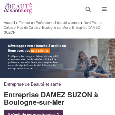
Toggle
Toggle
search
navigat
Accueil
>
Trouver un Professionnel beauté & santé
>
Nord Pas-de-
Calais
>
Pas-de-Calais
>
Boulogne-sur-Mer
>
Entreprise DAMEZ
SUZON
Entreprise de Beauté et santé
Entreprise DAMEZ SUZON
à
Boulogne-sur-Mer
Il s'agit de votre entreprise ?