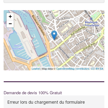
+
✕
−
Leaflet
| Map data ©
OpenStreetMap contributors,
CC-BY-SA
Demande de devis 100% Gratuit
Erreur lors du chargement du formulaire